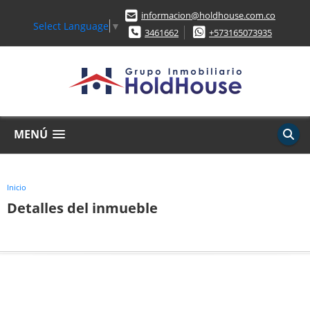
informacion@holdhouse.com.co
Select Language
▼
3461662
+573165073935
MENÚ
Inicio
Detalles del inmueble