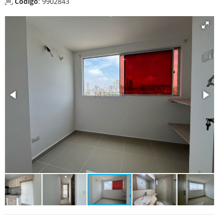
Código
: 9902843