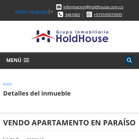
informacion@holdhouse.com.co
Select Language
▼
3461662
+573165073935
MENÚ
Inicio
Detalles del inmueble
VENDO APARTAMENTO EN PARAÍSO