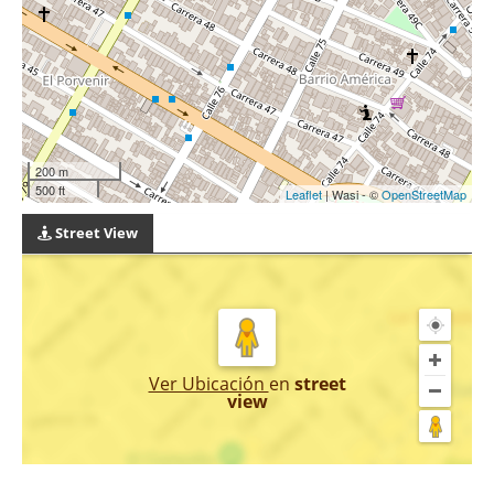
200 m
500 ft
Leaflet
| Wasi - ©
OpenStreetMap
Street View
Ver Ubicación
en
street
view