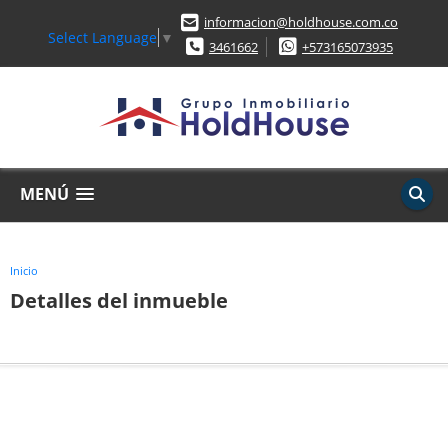
informacion@holdhouse.com.co
Select Language
▼
3461662
+573165073935
MENÚ
Inicio
Detalles del inmueble