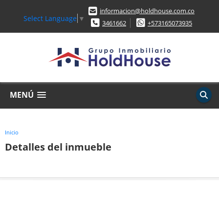
informacion@holdhouse.com.co
Select Language
▼
3461662
+573165073935
MENÚ
Inicio
Detalles del inmueble