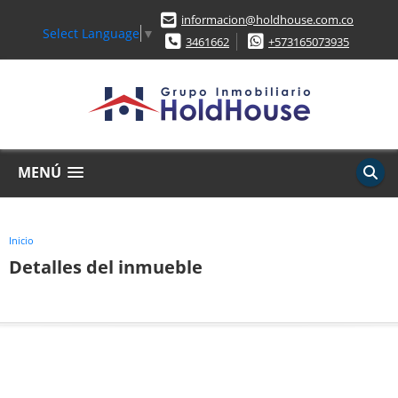
informacion@holdhouse.com.co
Select Language
▼
3461662
+573165073935
MENÚ
Inicio
Detalles del inmueble