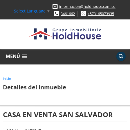
informacion@holdhouse.com.co
Select Language
▼
3461662
+573165073935
MENÚ
Inicio
Detalles del inmueble
CASA EN VENTA SAN SALVADOR