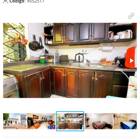
Código
: 9552517