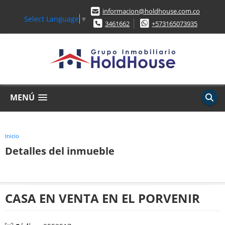
informacion@holdhouse.com.co
Select Language
▼
3461662
+573165073935
MENÚ
Inicio
Detalles del inmueble
CASA EN VENTA EN EL PORVENIR