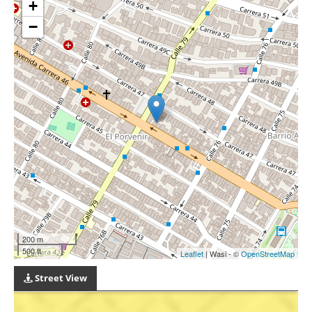
+
−
200 m
500 ft
Leaflet
| Wasi - ©
OpenStreetMap
Street View