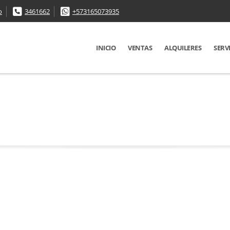
o
3461662
+573165073935
INICIO
VENTAS
ALQUILERES
SERV