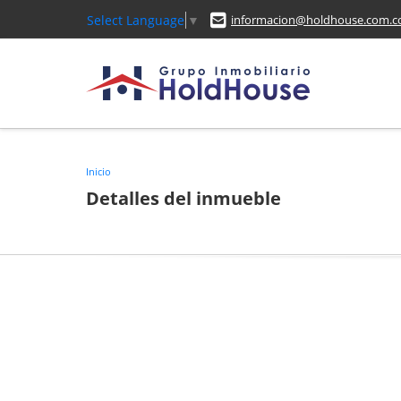
Select Language
▼
informacion@holdhouse.com.c
Inicio
Detalles del inmueble