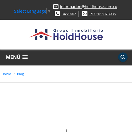
informacion@holdhouse.com.co
Select Language
▼
3461662
+573165073935
MENÚ
Inicio
Blog