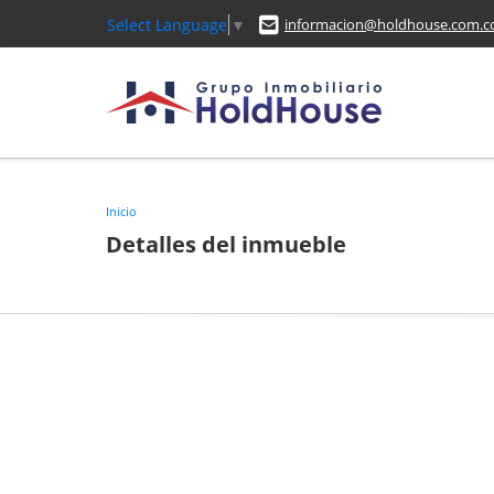
Select Language
▼
informacion@holdhouse.com.c
Inicio
Detalles del inmueble