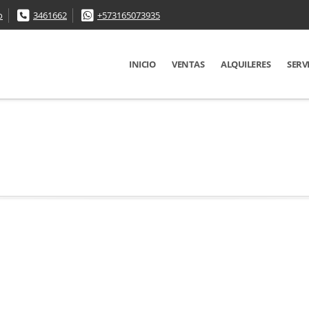
o
3461662
+573165073935
INICIO
VENTAS
ALQUILERES
SERV