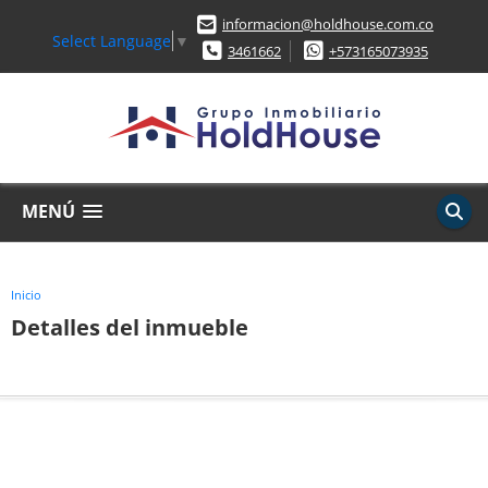
informacion@holdhouse.com.co
Select Language
▼
3461662
+573165073935
MENÚ
Inicio
Detalles del inmueble