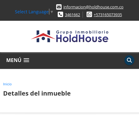
informacion@holdhouse.com.co
Select Language
▼
3461662
+573165073935
MENÚ
Inicio
Detalles del inmueble