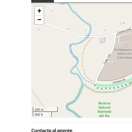
+
−
200 m
500 ft
Contacte al agente