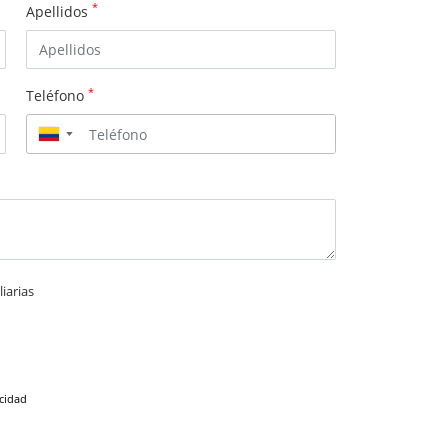
*
Apellidos
*
Teléfono
▼
iarias
acidad