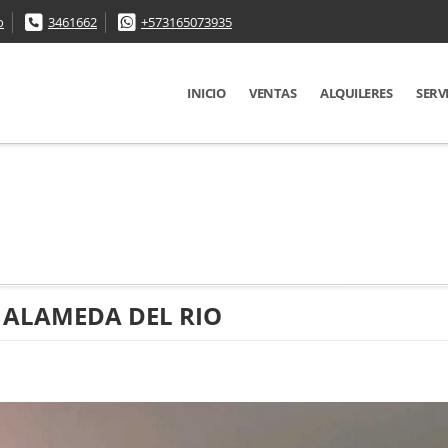
o
3461662
+573165073935
INICIO
VENTAS
ALQUILERES
SERV
 ALAMEDA DEL RIO