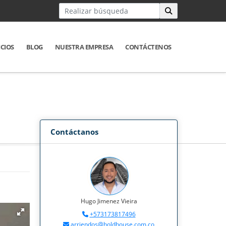
ICIOS
BLOG
NUESTRA EMPRESA
CONTÁCTENOS
Contáctanos
Hugo Jimenez Vieira
+573173817496
arriendos@holdhouse.com.co