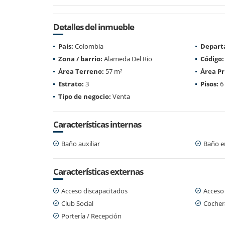
Detalles del inmueble
País:
Colombia
Depart
Zona / barrio:
Alameda Del Rio
Código:
Área Terreno:
57 m²
Área Pr
Estrato:
3
Pisos:
6
Tipo de negocio:
Venta
Características internas
Baño auxiliar
Baño en
Características externas
Acceso discapacitados
Acceso
Club Social
Cochera
Portería / Recepción