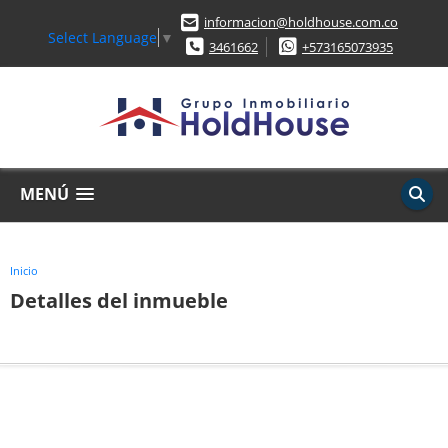
informacion@holdhouse.com.co
Select Language
▼
3461662
+573165073935
MENÚ
Inicio
Detalles del inmueble