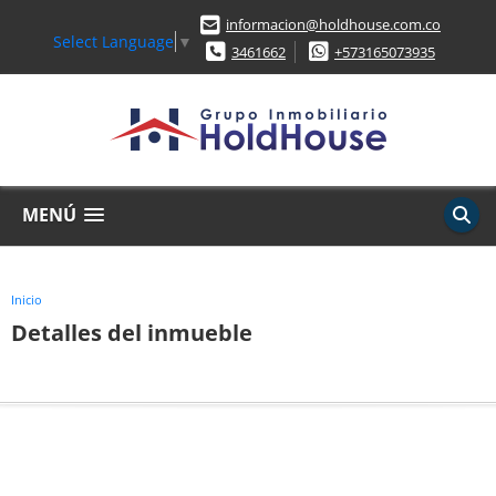
informacion@holdhouse.com.co
Select Language
▼
3461662
+573165073935
MENÚ
Inicio
Detalles del inmueble