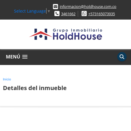
informacion@holdhouse.com.co
Select Language
▼
3461662
+573165073935
MENÚ
Inicio
Detalles del inmueble