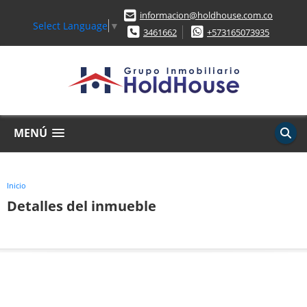
informacion@holdhouse.com.co
Select Language
▼
3461662
+573165073935
MENÚ
Inicio
Detalles del inmueble