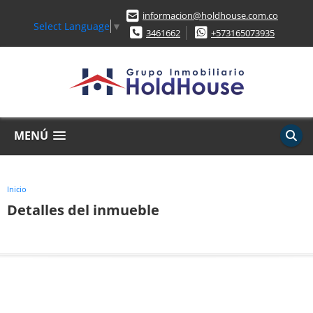
informacion@holdhouse.com.co
Select Language
▼
3461662
+573165073935
MENÚ
Inicio
Detalles del inmueble