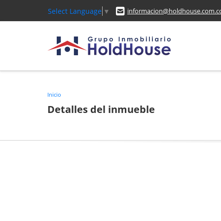
Select Language
▼
informacion@holdhouse.com.c
Inicio
Detalles del inmueble