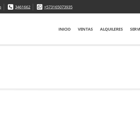
o
3461662
+573165073935
INICIO
VENTAS
ALQUILERES
SERV