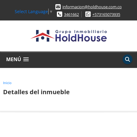
informacion@holdhouse.com.co
Select Language
▼
3461662
+573165073935
MENÚ
Inicio
Detalles del inmueble