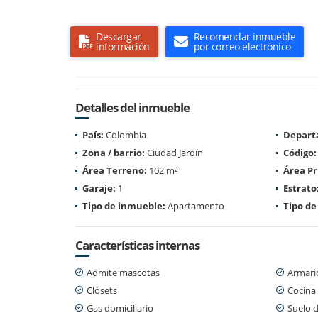
Descargar
Recomendar inmueble
información
por correo electrónico
Detalles del inmueble
País:
Colombia
Depart
Zona / barrio:
Ciudad Jardín
Código:
Área Terreno:
102 m²
Área Pr
Garaje:
1
Estrato
Tipo de inmueble:
Apartamento
Tipo de
Características internas
Admite mascotas
Armari
Clósets
Cocina 
Gas domiciliario
Suelo 