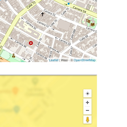
Leaflet
| Wasi - ©
OpenStreetMap