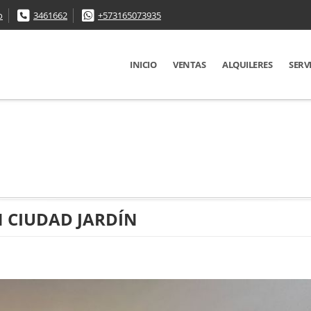
o
3461662
+573165073935
INICIO
VENTAS
ALQUILERES
SERV
 CIUDAD JARDÍN