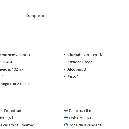
Compartir
amento:
Atlántico
Ciudad:
Barranquilla
9784343
Estado:
Usado
ivada:
102 m²
Alcobas:
3
:
4
Piso:
1
 negocio:
Alquiler
os Empotrados
Baño auxiliar
integral
Doble Ventana
de cerámica / mármol
Zona de lavandería