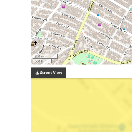
200 m
500 ft
Street View