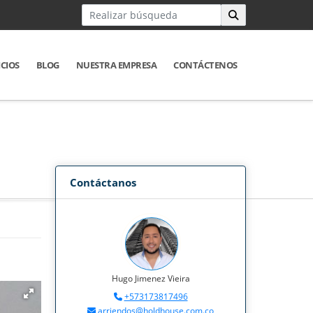
ICIOS
BLOG
NUESTRA EMPRESA
CONTÁCTENOS
Contáctanos
Hugo Jimenez Vieira
+573173817496
arriendos@holdhouse.com.co