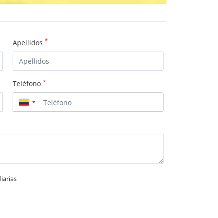
*
Apellidos
*
Teléfono
▼
iarias