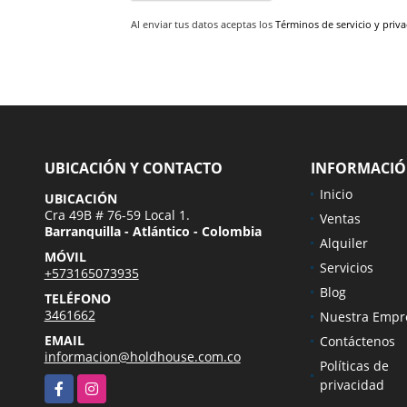
Al enviar tus datos aceptas los
Términos de servicio y priv
UBICACIÓN Y CONTACTO
INFORMACI
Inicio
UBICACIÓN
Cra 49B # 76-59 Local 1.
Ventas
Barranquilla - Atlántico - Colombia
Alquiler
MÓVIL
Servicios
+573165073935
Blog
TELÉFONO
3461662
Nuestra Empr
EMAIL
Contáctenos
informacion@holdhouse.com.co
Políticas de
Facebook
Instagram
privacidad