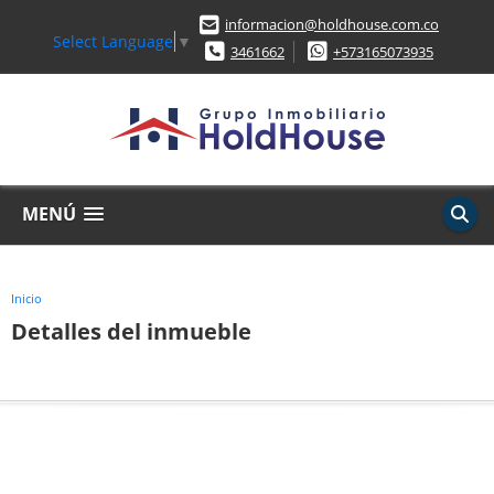
informacion@holdhouse.com.co
Select Language
▼
3461662
+573165073935
MENÚ
Inicio
Detalles del inmueble