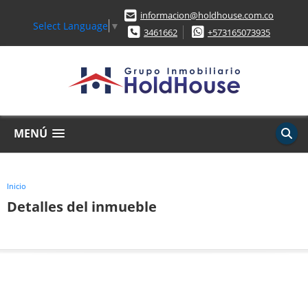
informacion@holdhouse.com.co
Select Language
▼
3461662
+573165073935
MENÚ
Inicio
Detalles del inmueble