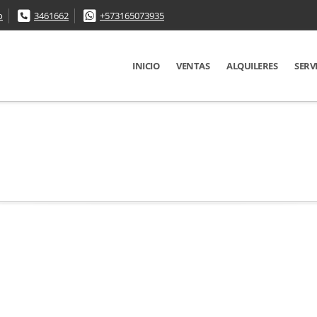
o
3461662
+573165073935
INICIO
VENTAS
ALQUILERES
SERV