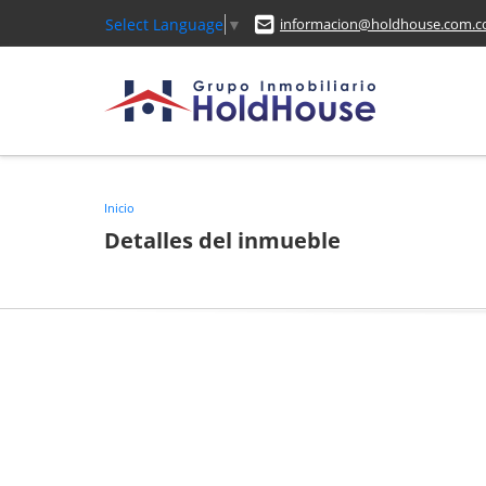
Select Language
▼
informacion@holdhouse.com.c
Inicio
Detalles del inmueble